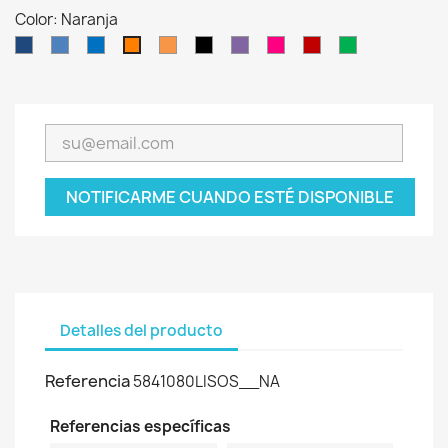
Color: Naranja
Azul
Azul
Azul
Naranja
Negro
Purpura
Rosa
Rojo
Verde
Naranja
oscuro
atenuado
atenuado
atenuado
Fucsia
Oscuro
NOTIFICARME CUANDO ESTÉ DISPONIBLE
Detalles del producto
Referencia
5841080LISOS__NA
Referencias específicas