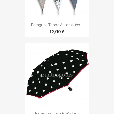
Paraguas Topos Automático...
12,00 €
Paraguas Black & White...