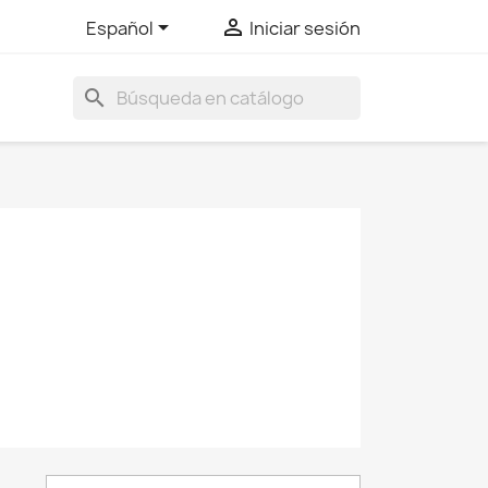


Español
Iniciar sesión
search