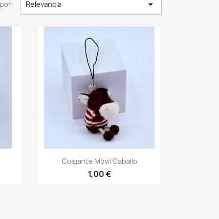

por:
Relevancia
Vista rápida

o
Colgante Móvil Caballo
1,00 €