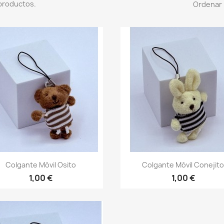
productos.
Ordenar 
Vista rápida
Vista rápida


Colgante Móvil Osito
Colgante Móvil Conejit
1,00 €
1,00 €