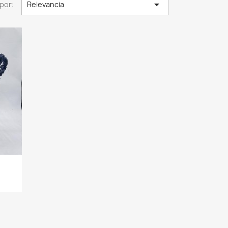

por:
Relevancia