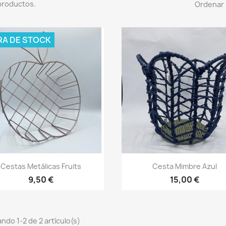
productos.
Ordenar 
RA DE STOCK
Vista rápida
Vista rápida


Cestas Metálicas Fruits
Cesta Mimbre Azul
9,50 €
15,00 €
ndo 1-2 de 2 artículo(s)