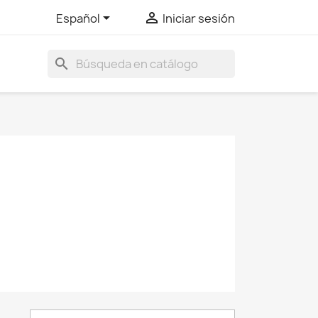


Español
Iniciar sesión
search