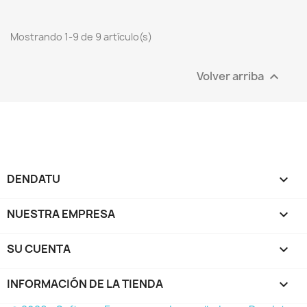
Mostrando 1-9 de 9 artículo(s)
Volver arriba

DENDATU

NUESTRA EMPRESA

SU CUENTA

INFORMACIÓN DE LA TIENDA
keyboard_arrow_down